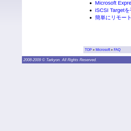
Microsoft E
iSCSI Targ
簡単にリモー
TOP
»
Microsoft
»
FAQ
2008-2009 © Tarkyon. All Rights Reserved.