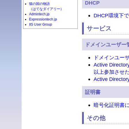
DHCP
猫の国の物語
（はてなダイアリー）
Admintech.jp
DHCP環境下で
Expressiontech.jp
IIS User Group
サービス
ドメインユーザー
ドメインユーザ
Active Di
以上参加させ
Active Di
証明書
暗号化証明書
その他