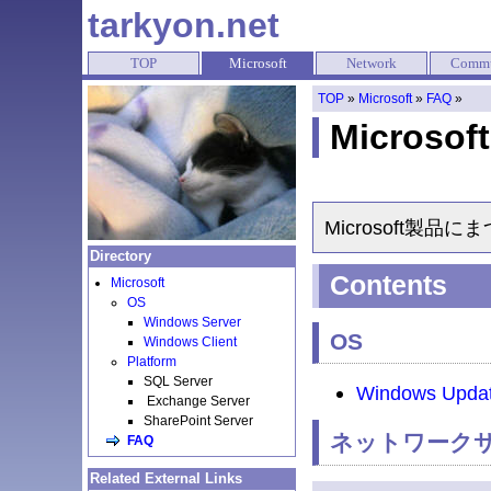
tarkyon.net
TOP
Microsoft
Network
Commu
TOP
»
Microsoft
»
FAQ
»
Microsof
Microsoft製
Directory
Contents
Microsoft
OS
Windows Server
OS
Windows Client
Platform
SQL Server
Windows Updat
Exchange Server
SharePoint Server
ネットワーク
FAQ
Related External Links