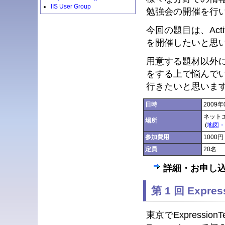
IIS User Group
勉強会の開催を行
今回の題目は、Acti
を開催したいと思
用意する題材以外
をする上で悩んで
行きたいと思いま
日時
2009
ネット
場所
(
地図・
参加費用
1000円
定員
20名
詳細・お申し
第 1 回 Expre
東京でExpressi