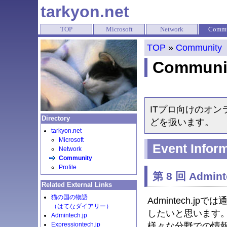
tarkyon.net
TOP
Microsoft
Network
Commu
TOP
»
Community
Communi
ITプロ向けのオ
Directory
どを扱います。
tarkyon.net
Microsoft
Event Infor
Network
Community
Profile
第 8 回 Admi
Related External Links
猫の国の物語
Admintech.
（はてなダイアリー）
したいと思います
Admintech.jp
様々な分野での情
Expressiontech.jp