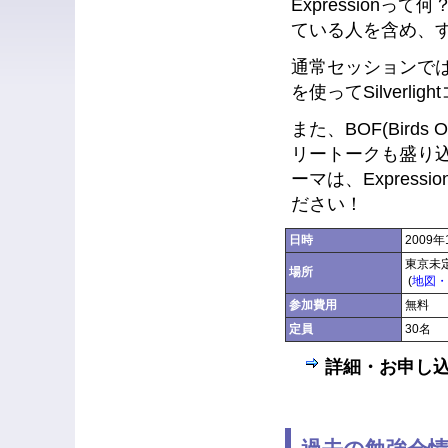
Expressionっ
ている人を含め、すべ
通常セッションでは、Exp
を使ってSilver
また、BOF(Birds
リートークも盛り
ーマは、Expres
ださい！
日時
2009
東京未
場所
(
地図・
参加費用
無料
定員
30名
詳細・お申し