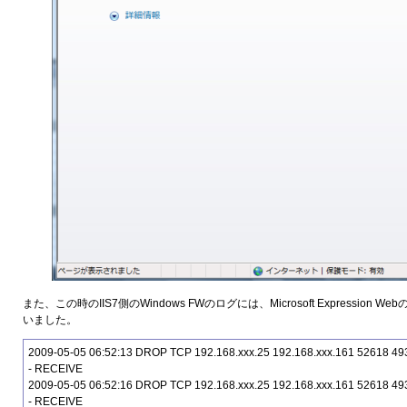
また、この時のIIS7側のWindows FWのログには、Microsoft Expressio
いました。
2009-05-05 06:52:13 DROP TCP 192.168.xxx.25 192.168.xxx.161 52618 493
- RECEIVE
2009-05-05 06:52:16 DROP TCP 192.168.xxx.25 192.168.xxx.161 52618 493
- RECEIVE