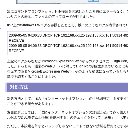
次にコマンドプロンプトから、FTP接続を実施したところ特にエラーもなく、
ルリストの表示、ファイルのアップロードが行えました。
IIS7上のWindows FWログを参照したところ、以下のようなログが表示され
2009-05-05 04:06:30 DROP TCP 192.168.xxx.25 192.168.xxx.161 50914 492
RECEIVE
2009-05-05 04:06:33 DROP TCP 192.168.xxx.25 192.168.xxx.161 50914 492
RECEIVE
上記のログからなぜかMicrosoft Expression Webからのアクセスに、High
した。もっとも、通常のWebサーバに対してHigh Portが解放されていると
ウェアであるMicrosoft Expression Webが、そのような構成になって
環境を調査することにしました。
対処方法
対処方法として、IEの「インターネットオプション」の「詳細設定」を変更す
ことができる場合があります。
変更箇所としては、「図2 インターネットオプションの詳細設定」で赤く囲んだ
ルおよびDSLモデム互換用)を使用する」のチェックを外して「適用」→「O
ただし、本設定を外すとパッシブじゃないモードではない接続を行おうとする