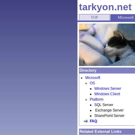
tarkyon.net
TOP
Microsoft
Directory
Microsoft
OS
Windows Server
Windows Client
Platform
SQL Server
Exchange Server
SharePoint Server
FAQ
Related External Links