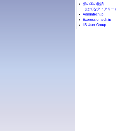
猫の国の物語
（はてなダイアリー）
Admintech.jp
Expressiontech.jp
IIS User Group