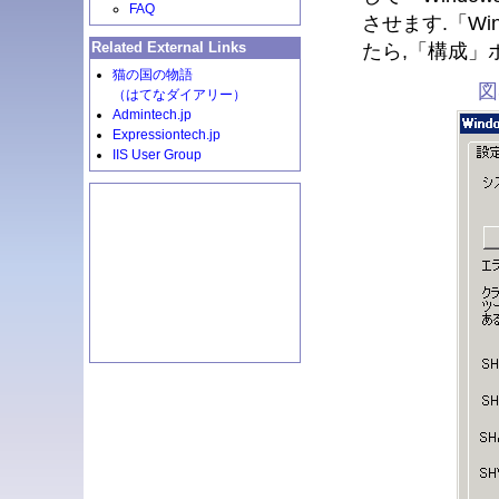
FAQ
させます.「W
Related External Links
たら,「構成」ボ
猫の国の物語
図
（はてなダイアリー）
Admintech.jp
Expressiontech.jp
IIS User Group