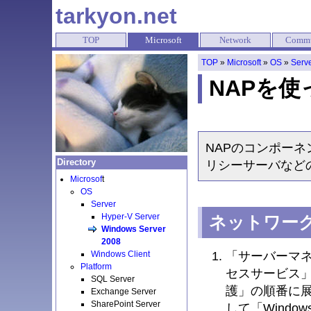
tarkyon.net
TOP
Microsoft
Network
Commu
TOP
»
Microsoft
»
OS
»
Serv
NAPを
NAPのコンポー
Directory
リシーサーバなど
Microsof
t
OS
Server
Hyper-V Server
ネットワー
Windows Server
2008
「サーバーマ
Windows Client
Platform
セスサービス」
SQL Server
護」の順番に
Exchange Server
SharePoint Server
して「Wind