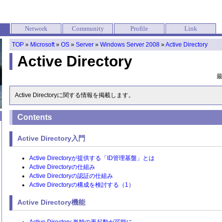
Network
Community
Profile
Link
TOP
»
Microsoft
»
OS
»
Server
»
Windows Server 2008
»
Active Directory
Active Directory
Active Directoryに関する情報を掲載します。
Contents
Active Directory入門
Active Directoryが提供する「ID管理基盤」とは
Active Directoryの仕組み
Active Directoryの認証の仕組み
Active Directoryの構成を検討する（1）
Active Directory機能