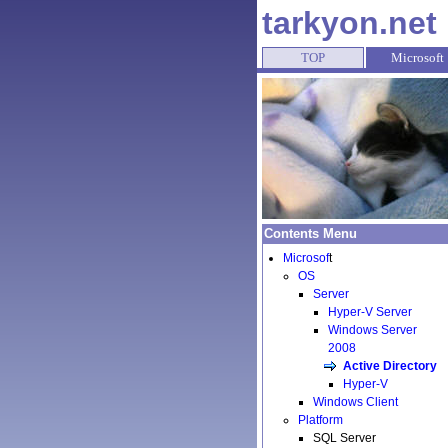
tarkyon.net
TOP
Microsoft
Contents Menu
Microsof
t
OS
Server
Hyper-V Server
Windows Server
2008
Active Directory
Hyper-V
Windows Client
Platform
SQL Server