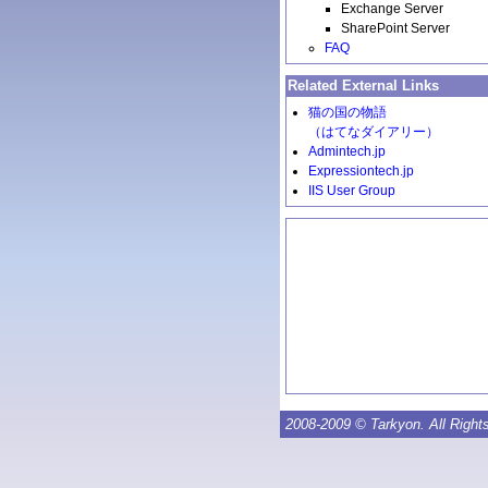
Exchange Server
SharePoint Server
FAQ
Related External Links
猫の国の物語
（はてなダイアリー）
Admintech.jp
Expressiontech.jp
IIS User Group
2008-2009 © Tarkyon. All Right